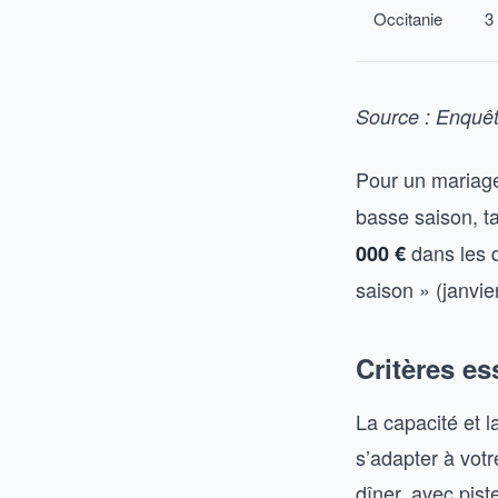
Occitanie
3
Source : Enquê
Pour un mariage
basse saison, t
dans les d
000 €
saison » (janvi
Critères es
La capacité et l
s’adapter à votr
dîner, avec pis