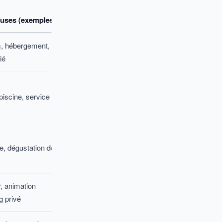
luses (exemples)
m, hébergement,
ié
 piscine, service
e, dégustation de
, animation
g privé