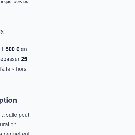
mique, service
6.
à
en
1 500 €
 dépasser
25
aits « hors
eption
la salle peut
guration
s permettent