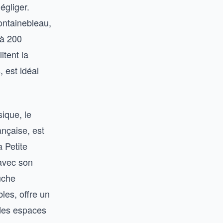
égliger.
ontainebleau,
 à 200
itent la
 est idéal
sique, le
ançaise, est
 Petite
 avec son
uche
les, offre un
t des espaces