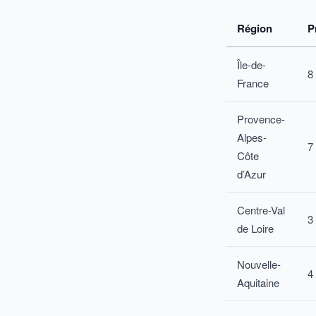
Région
P
Île-de-
8
France
Provence-
Alpes-
7
Côte
d’Azur
Centre-Val
3
de Loire
Nouvelle-
4
Aquitaine