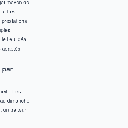
dget moyen de
eu. Les
 prestations
uples,
e lieu idéal
s adaptés.
 par
eil et les
ir au dimanche
 un traiteur