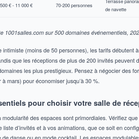
Terrasse panora
 500 € - 11 000 €
70-200 personnes
de navette
te
1001salles.com
sur 500 domaines événementiels, 202
 intimiste (moins de 50 personnes), les tarifs débutent 
andis que les réceptions de plus de 200 invités peuvent
omaines les plus prestigieux. Pensez à négocier des forf
er à mars) pour économiser jusqu’à 30 %.
sentiels pour choisir votre salle de réc
a modularité des espaces sont primordiales. Vérifiez que 
e liste d’invités et à vos animations, que ce soit en confi
te de danse ou en mode cocktail. Les espaces modulable