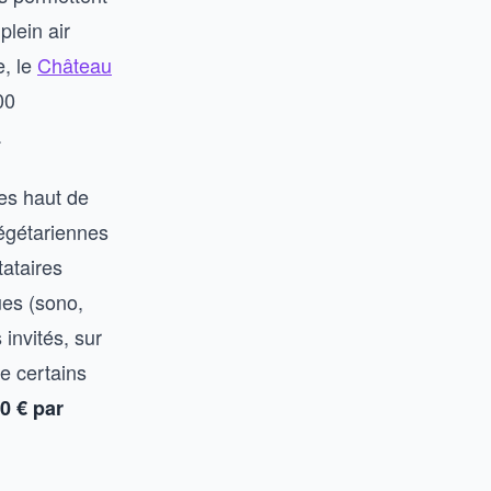
plein air
e, le
Château
00
.
nes haut de
égétariennes
tataires
ues (sono,
invités, sur
ue certains
0 € par