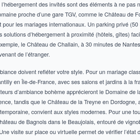
et l’hébergement des invités sont des éléments à ne pas n
domaine proche d’une gare TGV, comme le Château de F
t pour les mariages internationaux. Un parking privé (50
s solutions d’hébergement à proximité (hôtels, gîtes) facil
exemple, le Château de Challain, à 30 minutes de Nantes,
 venant de l’étranger.
biance doivent refléter votre style. Pour un mariage clas
illy en Île-de-France, avec ses salons et jardins à la fr
ateurs d’ambiance bohème apprécieront le Domaine de la
vence, tandis que le Château de la Treyne en Dordogne,
ntemporaine, convient aux styles modernes. Pour une to
hâteau de Bagnols dans le Beaujolais, entouré de vignob
 Une visite sur place ou virtuelle permet de vérifier l’éta