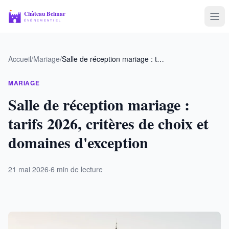
Voyage & Tourisme
Accueil
/
Mariage
/
Salle de réception mariage : tarifs 2026, critères de choix et domaines d'exception
Mariage
MARIAGE
Entreprise
Salle de réception mariage :
tarifs 2026, critères de choix et
Sport & Loisirs
domaines d'exception
21 mai 2026
·
6 min de lecture