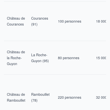
Château de
Courances
100 personnes
18 000 €
Courances
(91)
Château de
La Roche-
la Roche-
80 personnes
15 000 €
Guyon (95)
Guyon
Château de
Rambouillet
220 personnes
32 000 €
Rambouillet
(78)