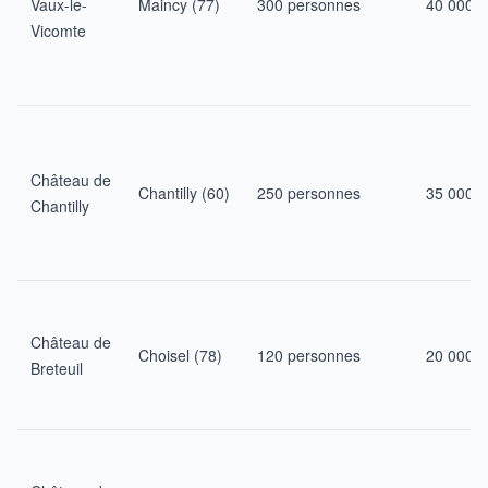
Vaux-le-
Maincy (77)
300 personnes
40 000 €
Vicomte
Château de
Chantilly (60)
250 personnes
35 000 €
Chantilly
Château de
Choisel (78)
120 personnes
20 000 €
Breteuil