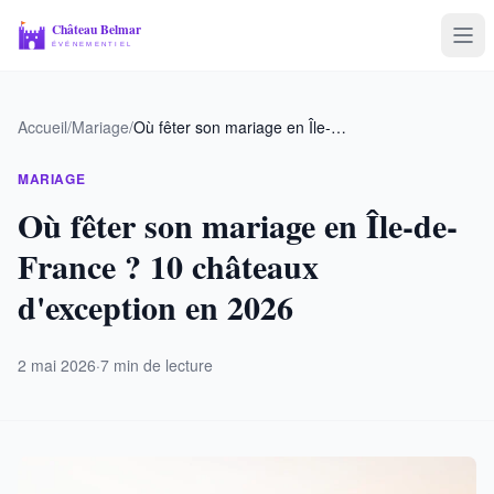
Voyage & Tourisme
Accueil
/
Mariage
/
Où fêter son mariage en Île-de-France ? 10 châteaux d'exception en 2026
Mariage
MARIAGE
Entreprise
Où fêter son mariage en Île-de-
France ? 10 châteaux
Sport & Loisirs
d'exception en 2026
2 mai 2026
·
7 min de lecture