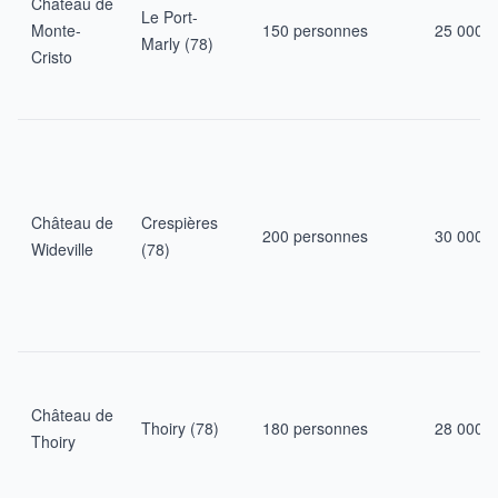
Château de
Le Port-
Monte-
150 personnes
25 000 €
Marly (78)
Cristo
Château de
Crespières
200 personnes
30 000 €
Wideville
(78)
Château de
Thoiry (78)
180 personnes
28 000 €
Thoiry