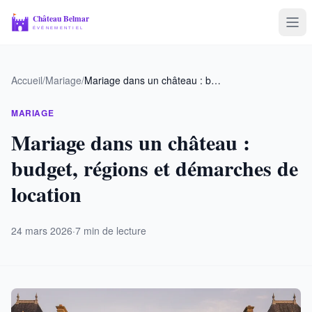
Voyage & Tourisme
Accueil
/
Mariage
/
Mariage dans un château : budget, régions et démarches de location
Mariage
MARIAGE
Entreprise
Mariage dans un château :
budget, régions et démarches de
Sport & Loisirs
location
24 mars 2026
·
7 min de lecture